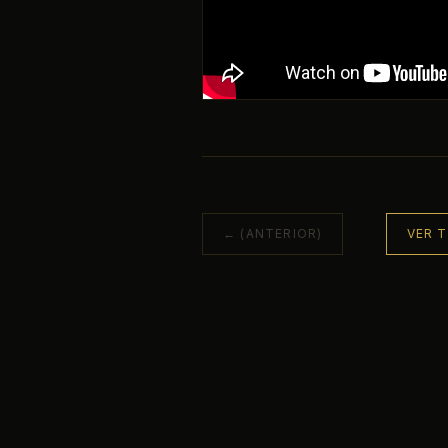
← (ANTERIOR)
VER 